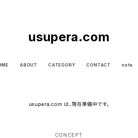
usupera.com
OME
ABOUT
CATEGORY
CONTACT
note
usupera.com は、現在準備中です。
CONCEPT